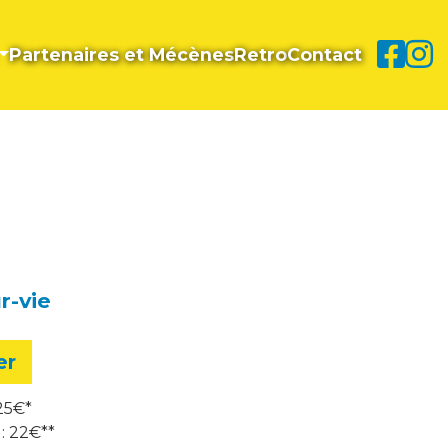
Partenaires et Mécènes
Retro
Contact
r-vie
er
25€*
: 22€**