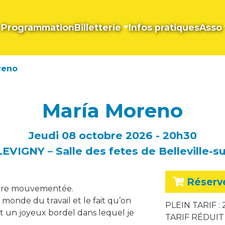
Programmation
Billetterie
Infos pratiques
Asso
reno
María Moreno
Jeudi 08 octobre 2026 - 20h30
EVIGNY – Salle des fetes de Belleville-su
Réserv
’être mouvementée.
 monde du travail et le fait qu’on
PLEIN TARIF : 
st un joyeux bordel dans lequel je
TARIF RÉDUIT 