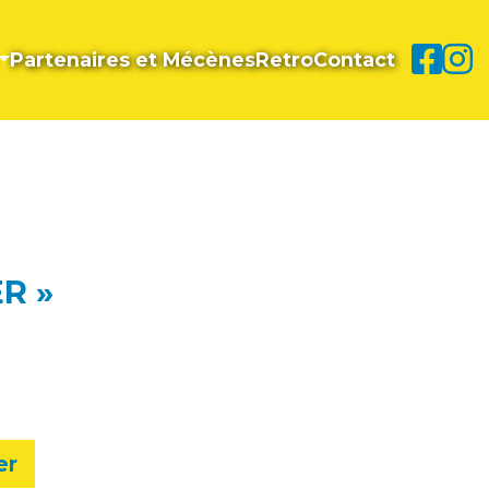
Partenaires et Mécènes
Retro
Contact
R »
er