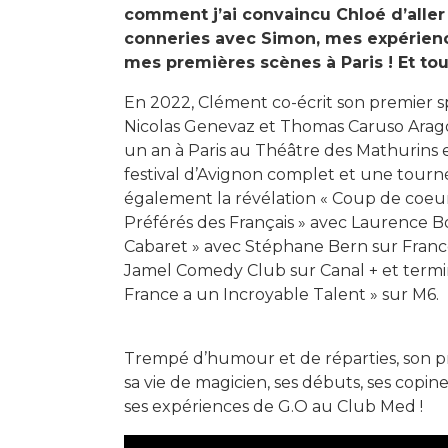
comment j’ai convaincu Chloé d’aller
conneries avec Simon, mes expérien
mes premières scènes à Paris ! Et tou
En 2022, Clément co-écrit son premier 
Nicolas Genevaz et Thomas Caruso Arago
un an à Paris au Théâtre des Mathurins et
festival d’Avignon complet et une tournée
également la révélation « Coup de coeur
Préférés des Français » avec Laurence Bocc
Cabaret » avec Stéphane Bern sur France 2
Jamel Comedy Club sur Canal + et termine
France a un Incroyable Talent » sur M6.
Trempé d’humour et de réparties, son p
sa vie de magicien, ses débuts, ses copines
ses expériences de G.O au Club Med !