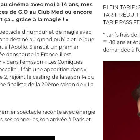
 au cinéma avec moi à 14 ans, mes
PLEIN TARIF : 
ces de G.O au Club Med ou encore
TARIF RÉDUIT 
t ça… grâce à la magie ! »
TARIF PASS FE
spectacle d’humour et de magie avec
* tarifs frais de
na destiné au grand public et le joue
** -18 ans et é
 à l’Apollo. S’ensuit un premier
demandée à l’e
 dans toute la France. il est
 » dans l’émission « Les Comiques
olini, il fait une apparition dans «
, rejoint le casting de la saison 14 du
 finaliste de la 20ème saison de « La
remier spectacle raconte avec énergie
, ses conneries, son arrivée à Paris et