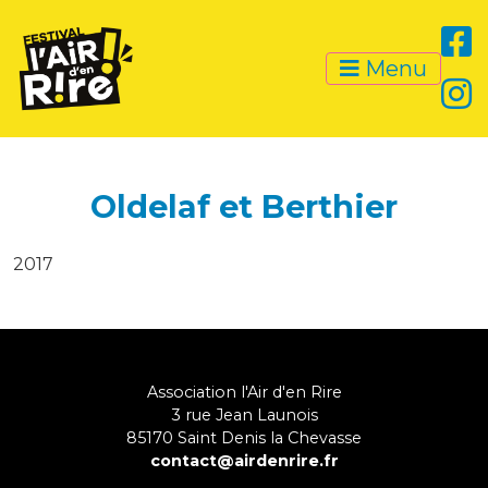
Menu
Oldelaf et Berthier
2017
Association l'Air d'en Rire
3 rue Jean Launois
85170
Saint Denis la Chevasse
contact@airdenrire.fr