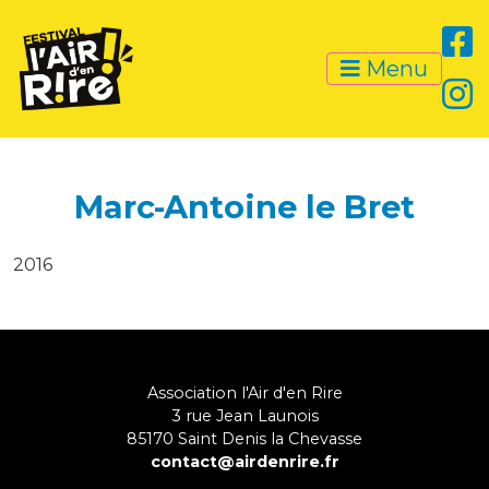
Menu
Marc-Antoine le Bret
2016
Association l'Air d'en Rire
3 rue Jean Launois
85170
Saint Denis la Chevasse
contact@airdenrire.fr