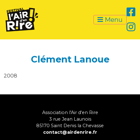
Menu
Clément Lanoue
2008
Association l'Air d'en Rire
3 rue Jean Launois
85170
Saint Denis la Chevasse
contact@airdenrire.fr