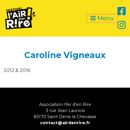
Menu
Caroline Vigneaux
2012 & 2016
Association l'Air d'en Rire
3 rue Jean Launois
85170
Saint Denis la Chevasse
contact@airdenrire.fr