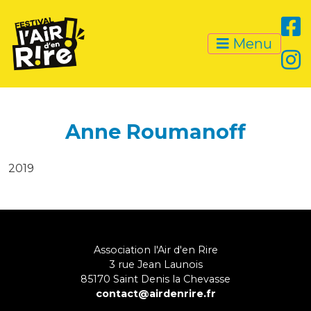
Menu
Anne Roumanoff
2019
Association l'Air d'en Rire
3 rue Jean Launois
85170
Saint Denis la Chevasse
contact@airdenrire.fr