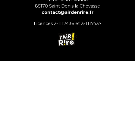
85170
Saint Denis la Chevasse
contact@airdenrire.fr
Licences 2-1117436 et 3-1117437