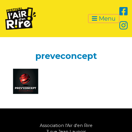
Menu
preveconcept
Association l'Air d'en Rire
3 rue Jean Launois