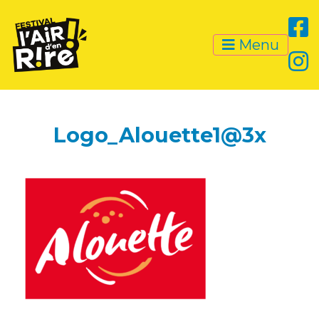
Menu
Logo_Alouette1@3x