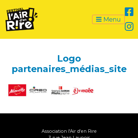
Menu
Logo
partenaires_médias_site
Association l'Air d'en Rire
3 rue Jean Launois