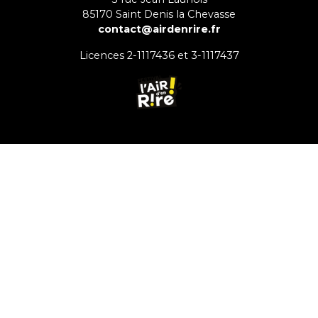
85170
Saint Denis la Chevasse
contact@airdenrire.fr
Licences 2-1117436 et 3-1117437