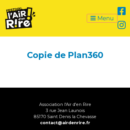
Menu
Copie de Plan360
Association l'Air d'en Rire
3 rue Jean Launois
85170
Saint Denis la Chevasse
contact@airdenrire.fr