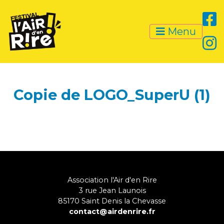
Menu
Copie de LOGO_SuperU (1)
Association l'Air d'en Rire
3 rue Jean Launois
85170
Saint Denis la Chevasse
contact@airdenrire.fr