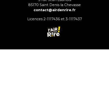
85170
Saint Denis la Chevasse
contact@airdenrire.fr
Licences 2-1117436 et 3-1117437