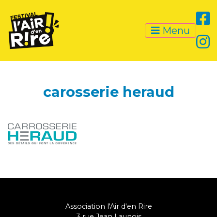
Menu
carosserie heraud
Association l'Air d'en Rire
3 rue Jean Launois