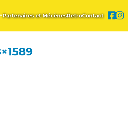
Partenaires et Mécènes
Retro
Contact
8×1589