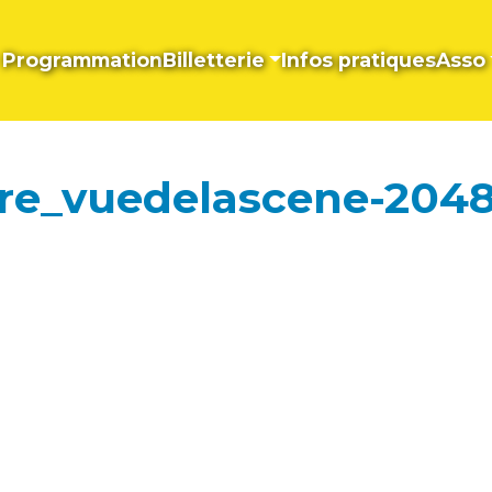
Programmation
Billetterie
Infos pratiques
Asso
re_vuedelascene-204