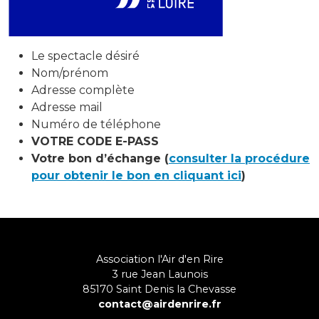
Le spectacle désiré
Nom/prénom
Adresse complète
Adresse mail
Numéro de téléphone
VOTRE CODE E-PASS
Votre bon d’échange (
consulter la procédure
pour obtenir le bon en cliquant ici
)
Association l'Air d'en Rire
3 rue Jean Launois
85170
Saint Denis la Chevasse
contact@airdenrire.fr