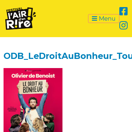
Menu
ODB_LeDroitAuBonheur_Tou