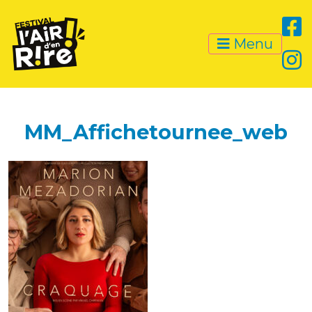
Menu
MM_Affichetournee_web